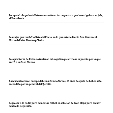
Por qué el abogado de Petro se reunió con la congresista que investigaba a su jefe,
el Presidente
La mujer que tumbó la lista del Pacto, en la que estaba María Fda. Carrascal,
María del Mar Pizarro y “Lalis
Los opositores de Petro no tuvieron más opción que criticar la puerta por la que
entró a la Casa Blanca
Así encontraron el cuerpo del cura Camilo Torres, 60 años después de haber sido
escondido por un general del Ejército
Regresar a la radio para comentar fútbol, la solución de Iván Mejía para luchar
contra la depresión