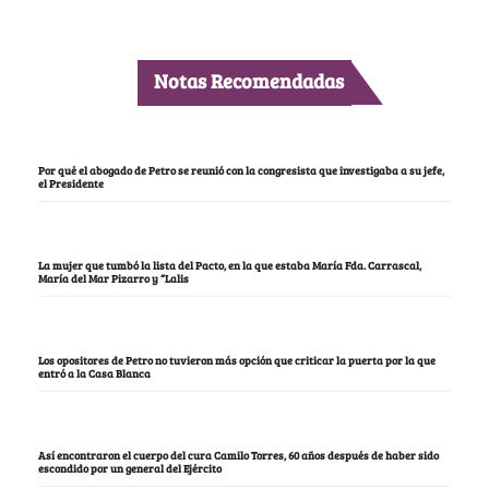
Notas Recomendadas
Por qué el abogado de Petro se reunió con la congresista que investigaba a su jefe,
el Presidente
La mujer que tumbó la lista del Pacto, en la que estaba María Fda. Carrascal,
María del Mar Pizarro y “Lalis
Los opositores de Petro no tuvieron más opción que criticar la puerta por la que
entró a la Casa Blanca
Así encontraron el cuerpo del cura Camilo Torres, 60 años después de haber sido
escondido por un general del Ejército