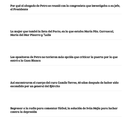
Por qué el abogado de Petro se reunió con la congresista que investigaba a su jefe,
el Presidente
La mujer que tumbó la lista del Pacto, en la que estaba María Fda. Carrascal,
María del Mar Pizarro y “Lalis
Los opositores de Petro no tuvieron más opción que criticar la puerta por la que
entró a la Casa Blanca
Así encontraron el cuerpo del cura Camilo Torres, 60 años después de haber sido
escondido por un general del Ejército
Regresar a la radio para comentar fútbol, la solución de Iván Mejía para luchar
contra la depresión