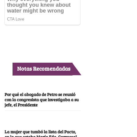
Notas Recomendadas
Por qué el abogado de Petro se reunió
con la congresista que investigaba a su
jefe, el Presidente
La mujer que tumbó la lista del Pacto,
en la que estaba María Fda. Carrascal,