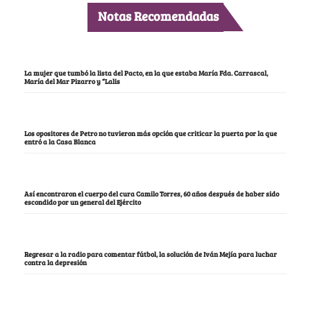
Notas Recomendadas
La mujer que tumbó la lista del Pacto, en la que estaba María Fda. Carrascal,
María del Mar Pizarro y “Lalis
Los opositores de Petro no tuvieron más opción que criticar la puerta por la que
entró a la Casa Blanca
Así encontraron el cuerpo del cura Camilo Torres, 60 años después de haber sido
escondido por un general del Ejército
Regresar a la radio para comentar fútbol, la solución de Iván Mejía para luchar
contra la depresión