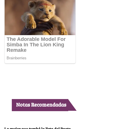
Notas Recomendadas
La mujer que tumbó la lista del Pacto,