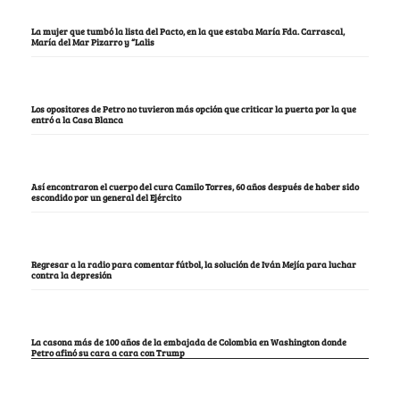
La mujer que tumbó la lista del Pacto, en la que estaba María Fda. Carrascal,
María del Mar Pizarro y “Lalis
Los opositores de Petro no tuvieron más opción que criticar la puerta por la que
entró a la Casa Blanca
Así encontraron el cuerpo del cura Camilo Torres, 60 años después de haber sido
escondido por un general del Ejército
Regresar a la radio para comentar fútbol, la solución de Iván Mejía para luchar
contra la depresión
La casona más de 100 años de la embajada de Colombia en Washington donde
Petro afinó su cara a cara con Trump