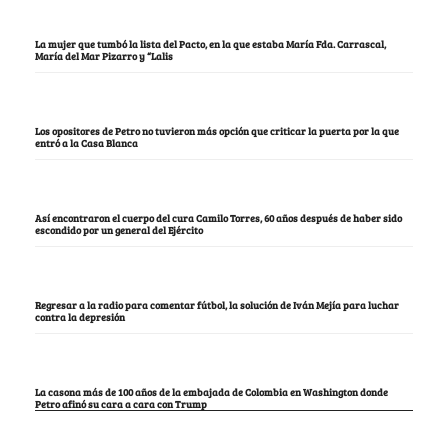
La mujer que tumbó la lista del Pacto, en la que estaba María Fda. Carrascal,
María del Mar Pizarro y “Lalis
Los opositores de Petro no tuvieron más opción que criticar la puerta por la que
entró a la Casa Blanca
Así encontraron el cuerpo del cura Camilo Torres, 60 años después de haber sido
escondido por un general del Ejército
Regresar a la radio para comentar fútbol, la solución de Iván Mejía para luchar
contra la depresión
La casona más de 100 años de la embajada de Colombia en Washington donde
Petro afinó su cara a cara con Trump