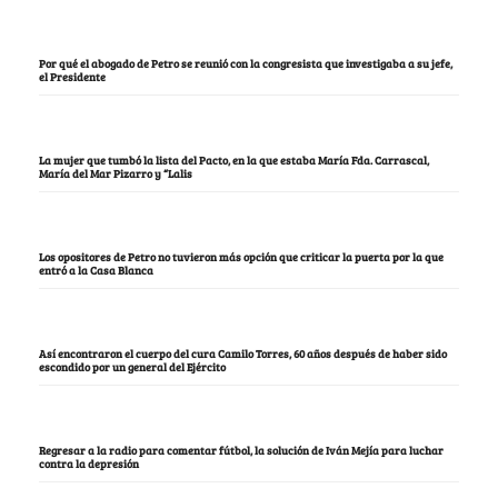
Por qué el abogado de Petro se reunió con la congresista que investigaba a su jefe,
el Presidente
La mujer que tumbó la lista del Pacto, en la que estaba María Fda. Carrascal,
María del Mar Pizarro y “Lalis
Los opositores de Petro no tuvieron más opción que criticar la puerta por la que
entró a la Casa Blanca
Así encontraron el cuerpo del cura Camilo Torres, 60 años después de haber sido
escondido por un general del Ejército
Regresar a la radio para comentar fútbol, la solución de Iván Mejía para luchar
contra la depresión