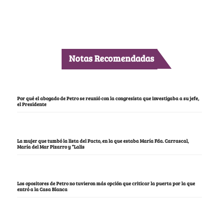
Notas Recomendadas
Por qué el abogado de Petro se reunió con la congresista que investigaba a su jefe,
el Presidente
La mujer que tumbó la lista del Pacto, en la que estaba María Fda. Carrascal,
María del Mar Pizarro y “Lalis
Los opositores de Petro no tuvieron más opción que criticar la puerta por la que
entró a la Casa Blanca