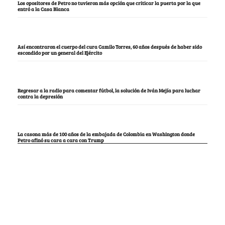
Los opositores de Petro no tuvieron más opción que criticar la puerta por la que
entró a la Casa Blanca
Así encontraron el cuerpo del cura Camilo Torres, 60 años después de haber sido
escondido por un general del Ejército
Regresar a la radio para comentar fútbol, la solución de Iván Mejía para luchar
contra la depresión
La casona más de 100 años de la embajada de Colombia en Washington donde
Petro afinó su cara a cara con Trump