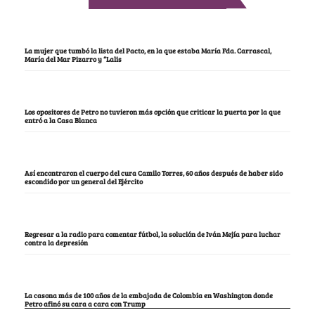
La mujer que tumbó la lista del Pacto, en la que estaba María Fda. Carrascal,
María del Mar Pizarro y “Lalis
Los opositores de Petro no tuvieron más opción que criticar la puerta por la que
entró a la Casa Blanca
Así encontraron el cuerpo del cura Camilo Torres, 60 años después de haber sido
escondido por un general del Ejército
Regresar a la radio para comentar fútbol, la solución de Iván Mejía para luchar
contra la depresión
La casona más de 100 años de la embajada de Colombia en Washington donde
Petro afinó su cara a cara con Trump