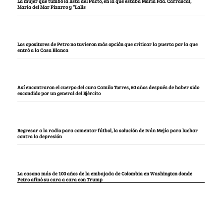
La mujer que tumbó la lista del Pacto, en la que estaba María Fda. Carrascal,
María del Mar Pizarro y “Lalis
Los opositores de Petro no tuvieron más opción que criticar la puerta por la que
entró a la Casa Blanca
Así encontraron el cuerpo del cura Camilo Torres, 60 años después de haber sido
escondido por un general del Ejército
Regresar a la radio para comentar fútbol, la solución de Iván Mejía para luchar
contra la depresión
La casona más de 100 años de la embajada de Colombia en Washington donde
Petro afinó su cara a cara con Trump