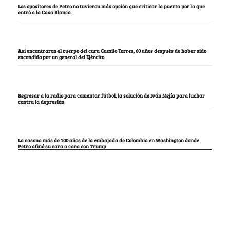
Los opositores de Petro no tuvieron más opción que criticar la puerta por la que
entró a la Casa Blanca
Así encontraron el cuerpo del cura Camilo Torres, 60 años después de haber sido
escondido por un general del Ejército
Regresar a la radio para comentar fútbol, la solución de Iván Mejía para luchar
contra la depresión
La casona más de 100 años de la embajada de Colombia en Washington donde
Petro afinó su cara a cara con Trump