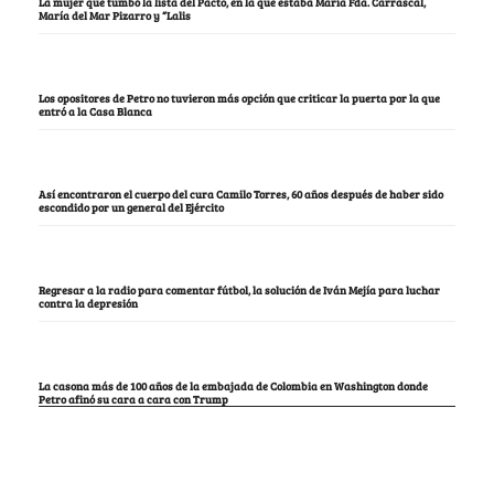
La mujer que tumbó la lista del Pacto, en la que estaba María Fda. Carrascal,
María del Mar Pizarro y “Lalis
Los opositores de Petro no tuvieron más opción que criticar la puerta por la que
entró a la Casa Blanca
Así encontraron el cuerpo del cura Camilo Torres, 60 años después de haber sido
escondido por un general del Ejército
Regresar a la radio para comentar fútbol, la solución de Iván Mejía para luchar
contra la depresión
La casona más de 100 años de la embajada de Colombia en Washington donde
Petro afinó su cara a cara con Trump