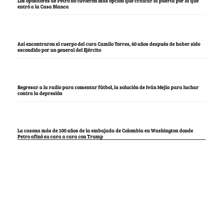
Los opositores de Petro no tuvieron más opción que criticar la puerta por la que
entró a la Casa Blanca
Así encontraron el cuerpo del cura Camilo Torres, 60 años después de haber sido
escondido por un general del Ejército
Regresar a la radio para comentar fútbol, la solución de Iván Mejía para luchar
contra la depresión
La casona más de 100 años de la embajada de Colombia en Washington donde
Petro afinó su cara a cara con Trump