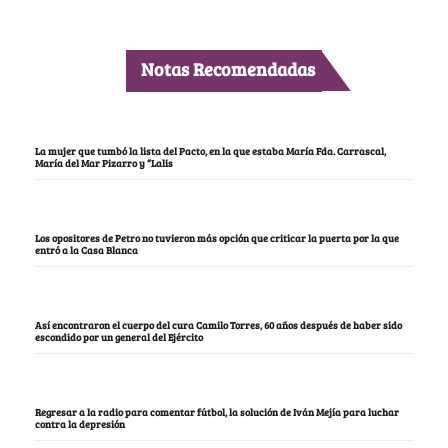
Notas Recomendadas
La mujer que tumbó la lista del Pacto, en la que estaba María Fda. Carrascal,
María del Mar Pizarro y “Lalis
Los opositores de Petro no tuvieron más opción que criticar la puerta por la que
entró a la Casa Blanca
Así encontraron el cuerpo del cura Camilo Torres, 60 años después de haber sido
escondido por un general del Ejército
Regresar a la radio para comentar fútbol, la solución de Iván Mejía para luchar
contra la depresión