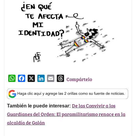
W
F
X
L
E
T
Compártelo
h
a
i
m
h
a
c
n
a
r
t
e
k
i
e
De las Convivir a los
También le puede interesar:
s
b
e
l
a
Guardianes del Orden: El paramilitarismo renace en la
A
o
d
d
p
o
I
s
alcaldía de Galán
p
k
n