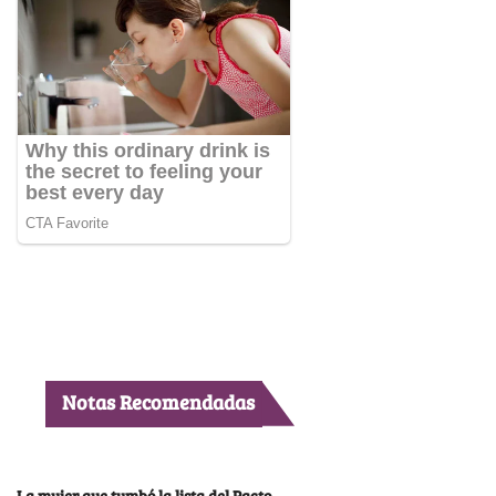
Notas Recomendadas
La mujer que tumbó la lista del Pacto,