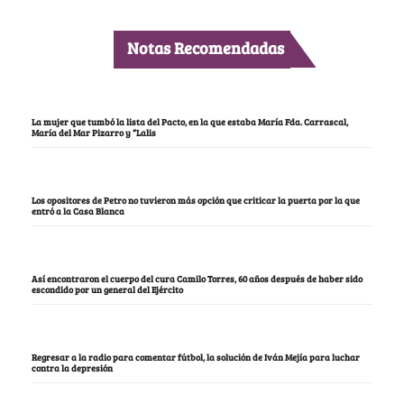
Notas Recomendadas
La mujer que tumbó la lista del Pacto, en la que estaba María Fda. Carrascal,
María del Mar Pizarro y “Lalis
Los opositores de Petro no tuvieron más opción que criticar la puerta por la que
entró a la Casa Blanca
Así encontraron el cuerpo del cura Camilo Torres, 60 años después de haber sido
escondido por un general del Ejército
Regresar a la radio para comentar fútbol, la solución de Iván Mejía para luchar
contra la depresión