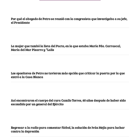
Por qué el abogado de Petro se reunió con la congresista que investigaba a su jefe,
el Presidente
La mujer que tumbó la lista del Pacto, en la que estaba María Fda. Carrascal,
María del Mar Pizarro y “Lalis
Los opositores de Petro no tuvieron más opción que criticar la puerta por la que
entró a la Casa Blanca
Así encontraron el cuerpo del cura Camilo Torres, 60 años después de haber sido
escondido por un general del Ejército
Regresar a la radio para comentar fútbol, la solución de Iván Mejía para luchar
contra la depresión