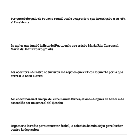
Por qué el abogado de Petro se reunió con la congresista que investigaba a su jefe,
el Presidente
La mujer que tumbó la lista del Pacto, en la que estaba María Fda. Carrascal,
María del Mar Pizarro y “Lalis
Los opositores de Petro no tuvieron más opción que criticar la puerta por la que
entró a la Casa Blanca
Así encontraron el cuerpo del cura Camilo Torres, 60 años después de haber sido
escondido por un general del Ejército
Regresar a la radio para comentar fútbol, la solución de Iván Mejía para luchar
contra la depresión