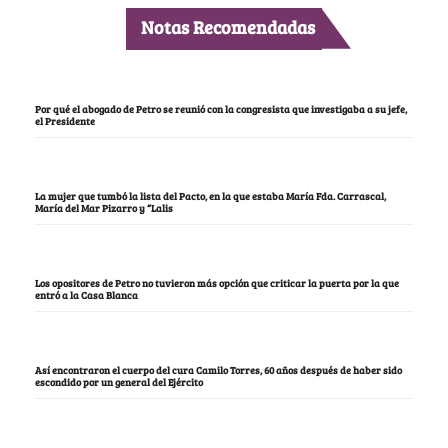
Notas Recomendadas
Por qué el abogado de Petro se reunió con la congresista que investigaba a su jefe,
el Presidente
La mujer que tumbó la lista del Pacto, en la que estaba María Fda. Carrascal,
María del Mar Pizarro y “Lalis
Los opositores de Petro no tuvieron más opción que criticar la puerta por la que
entró a la Casa Blanca
Así encontraron el cuerpo del cura Camilo Torres, 60 años después de haber sido
escondido por un general del Ejército