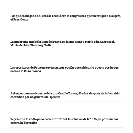
Por qué el abogado de Petro se reunió con la congresista que investigaba a su jefe,
el Presidente
La mujer que tumbó la lista del Pacto, en la que estaba María Fda. Carrascal,
María del Mar Pizarro y “Lalis
Los opositores de Petro no tuvieron más opción que criticar la puerta por la que
entró a la Casa Blanca
Así encontraron el cuerpo del cura Camilo Torres, 60 años después de haber sido
escondido por un general del Ejército
Regresar a la radio para comentar fútbol, la solución de Iván Mejía para luchar
contra la depresión