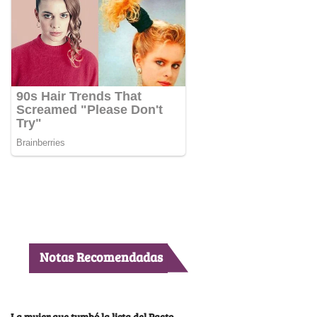
Notas Recomendadas
La mujer que tumbó la lista del Pacto,