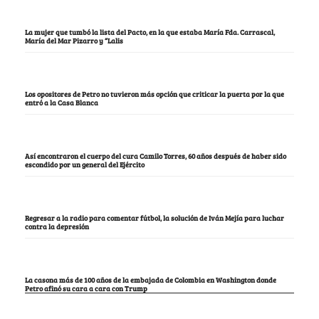
La mujer que tumbó la lista del Pacto, en la que estaba María Fda. Carrascal,
María del Mar Pizarro y “Lalis
Los opositores de Petro no tuvieron más opción que criticar la puerta por la que
entró a la Casa Blanca
Así encontraron el cuerpo del cura Camilo Torres, 60 años después de haber sido
escondido por un general del Ejército
Regresar a la radio para comentar fútbol, la solución de Iván Mejía para luchar
contra la depresión
La casona más de 100 años de la embajada de Colombia en Washington donde
Petro afinó su cara a cara con Trump