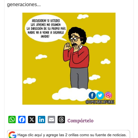
generaciones...
W
F
X
L
E
T
Compártelo
h
a
i
m
h
a
c
n
a
r