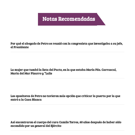
Notas Recomendadas
Por qué el abogado de Petro se reunió con la congresista que investigaba a su jefe,
el Presidente
La mujer que tumbó la lista del Pacto, en la que estaba María Fda. Carrascal,
María del Mar Pizarro y “Lalis
Los opositores de Petro no tuvieron más opción que criticar la puerta por la que
entró a la Casa Blanca
Así encontraron el cuerpo del cura Camilo Torres, 60 años después de haber sido
escondido por un general del Ejército