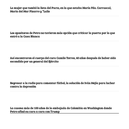
La mujer que tumbó la lista del Pacto, en la que estaba María Fda. Carrascal,
María del Mar Pizarro y “Lalis
Los opositores de Petro no tuvieron más opción que criticar la puerta por la que
entró a la Casa Blanca
Así encontraron el cuerpo del cura Camilo Torres, 60 años después de haber sido
escondido por un general del Ejército
Regresar a la radio para comentar fútbol, la solución de Iván Mejía para luchar
contra la depresión
La casona más de 100 años de la embajada de Colombia en Washington donde
Petro afinó su cara a cara con Trump