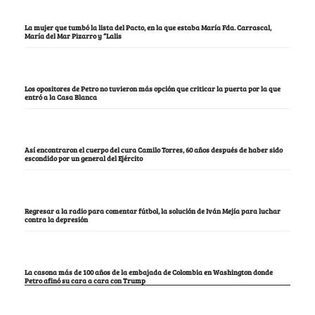
La mujer que tumbó la lista del Pacto, en la que estaba María Fda. Carrascal,
María del Mar Pizarro y “Lalis
Los opositores de Petro no tuvieron más opción que criticar la puerta por la que
entró a la Casa Blanca
Así encontraron el cuerpo del cura Camilo Torres, 60 años después de haber sido
escondido por un general del Ejército
Regresar a la radio para comentar fútbol, la solución de Iván Mejía para luchar
contra la depresión
La casona más de 100 años de la embajada de Colombia en Washington donde
Petro afinó su cara a cara con Trump