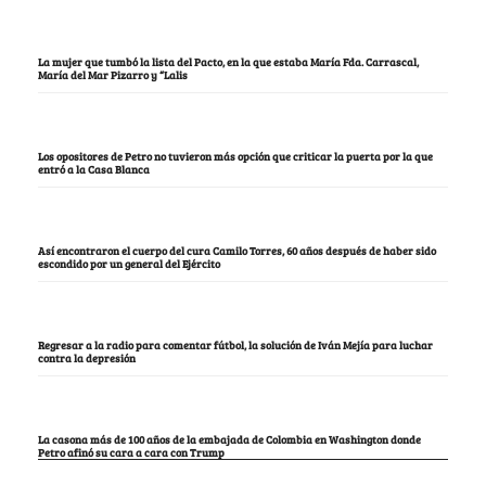
La mujer que tumbó la lista del Pacto, en la que estaba María Fda. Carrascal,
María del Mar Pizarro y “Lalis
Los opositores de Petro no tuvieron más opción que criticar la puerta por la que
entró a la Casa Blanca
Así encontraron el cuerpo del cura Camilo Torres, 60 años después de haber sido
escondido por un general del Ejército
Regresar a la radio para comentar fútbol, la solución de Iván Mejía para luchar
contra la depresión
La casona más de 100 años de la embajada de Colombia en Washington donde
Petro afinó su cara a cara con Trump