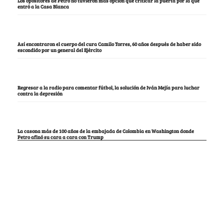
Los opositores de Petro no tuvieron más opción que criticar la puerta por la que
entró a la Casa Blanca
Así encontraron el cuerpo del cura Camilo Torres, 60 años después de haber sido
escondido por un general del Ejército
Regresar a la radio para comentar fútbol, la solución de Iván Mejía para luchar
contra la depresión
La casona más de 100 años de la embajada de Colombia en Washington donde
Petro afinó su cara a cara con Trump