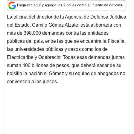
a
c
n
a
r
t
e
k
i
e
La oficina del director de la Agencia de Defensa Jurídica
s
b
e
l
a
del Estado, Camilo Gómez Alzate, está atiborrada con
A
o
d
d
p
o
I
s
más de 398.000 demandas contra las entidades
p
k
n
públicas del país, entre las que se encuentra la Fiscalía,
las universidades públicas y casos como los de
Electricaribe y Odebrecht. Todas esas demandas juntas
suman 400 billones de pesos, que deberá sacar de su
bolsillo la nación si Gómez y su equipo de abogados no
convencen a los jueces.