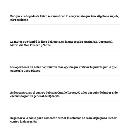
Por qué el abogado de Petro se reunió con la congresista que investigaba a su jefe,
el Presidente
La mujer que tumbó la lista del Pacto, en la que estaba María Fda. Carrascal,
María del Mar Pizarro y “Lalis
Los opositores de Petro no tuvieron más opción que criticar la puerta por la que
entró a la Casa Blanca
Así encontraron el cuerpo del cura Camilo Torres, 60 años después de haber sido
escondido por un general del Ejército
Regresar a la radio para comentar fútbol, la solución de Iván Mejía para luchar
contra la depresión