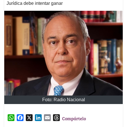
Jurídica debe intentar ganar
Foto: Radio Nacional
W
F
X
L
E
T
Compártelo
h
a
i
m
h