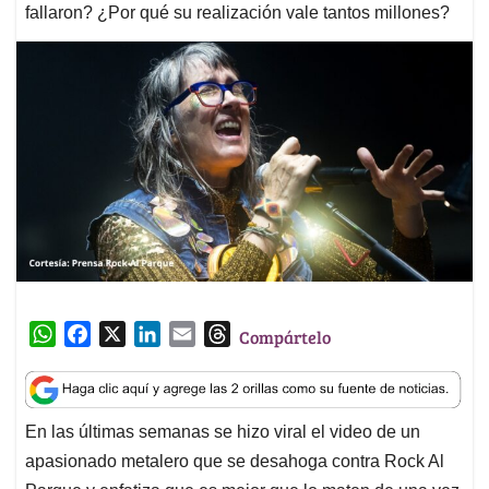
fallaron? ¿Por qué su realización vale tantos millones?
W
F
X
L
E
T
Compártelo
h
a
i
m
h
a
c
n
a
r
t
e
k
i
e
En las últimas semanas se hizo viral el video de un
s
b
e
l
a
apasionado metalero que se desahoga contra Rock Al
A
o
d
d