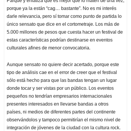
p
o
I
s
Parque y enfatiza que es mejor que lo maten de una vez,
p
k
n
porque ya la están “cag… bastante”. No es mi interés
darle relevancia, pero sí tomar como punto de partida lo
único sensato que dice en el cortometraje. Los más de
5.000 millones de pesos que cuesta hacer un festival de
estas características podrían destinarse en eventos
culturales afines de menor convocatoria.
Aunque sensato no quiere decir acertado, porque este
tipo de análisis cae en el error de creer que el festival
sólo está hecho para que las bandas tengan un lugar
donde tocar y ser vistas por un público. Los eventos
pequeños no tendrían empresarios internacionales
presentes interesados en llevarse bandas a otros
países, ni medios de diferentes partes del continente
observándolos y tampoco permitirían el mismo nivel de
integración de jóvenes de la ciudad con la cultura rock.