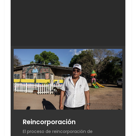
Reincorporación
R
El proceso de reincorporación de
E