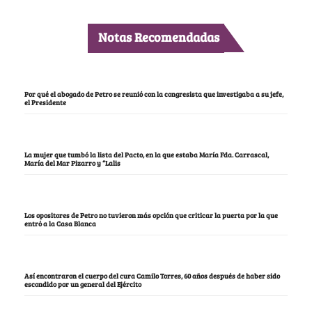
Notas Recomendadas
Por qué el abogado de Petro se reunió con la congresista que investigaba a su jefe,
el Presidente
La mujer que tumbó la lista del Pacto, en la que estaba María Fda. Carrascal,
María del Mar Pizarro y “Lalis
Los opositores de Petro no tuvieron más opción que criticar la puerta por la que
entró a la Casa Blanca
Así encontraron el cuerpo del cura Camilo Torres, 60 años después de haber sido
escondido por un general del Ejército