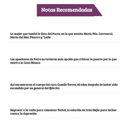
Notas Recomendadas
La mujer que tumbó la lista del Pacto, en la que estaba María Fda. Carrascal,
María del Mar Pizarro y “Lalis
Los opositores de Petro no tuvieron más opción que criticar la puerta por la que
entró a la Casa Blanca
Así encontraron el cuerpo del cura Camilo Torres, 60 años después de haber sido
escondido por un general del Ejército
Regresar a la radio para comentar fútbol, la solución de Iván Mejía para luchar
contra la depresión