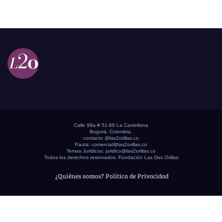
Calle 98a # 51-69 La Castellana
Bogotá, Colombia.
contacto @las2orillas.co
Pauta:
comercial@las2orillas.co
Temas Juridicos:
juridico@las2orillas.co
Todos los derechos reservados. Fundación Las Dos Orillas
¿Quiénes somos?
Política de Privacidad