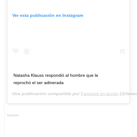
Ver esta publicación en Instagram
Natasha Klauss respondió al hombre que le
reprochó el ser adinerada
Una publicación compartida por
Famosos en acción
(@famos
Anuncios.