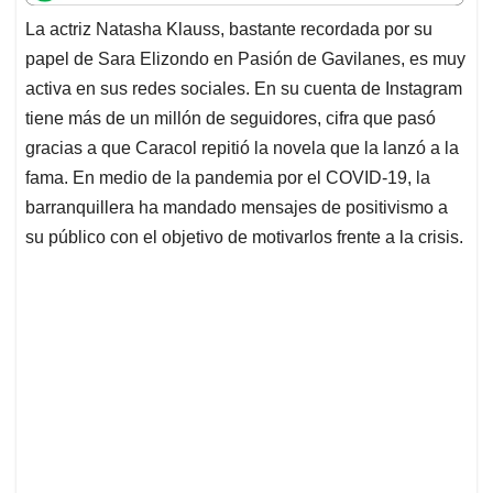
t
e
k
i
e
La actriz Natasha Klauss, bastante recordada por su
s
b
e
l
a
papel de Sara Elizondo en Pasión de Gavilanes, es muy
A
o
d
d
p
o
I
s
activa en sus redes sociales. En su cuenta de Instagram
p
k
n
tiene más de un millón de seguidores, cifra que pasó
gracias a que Caracol repitió la novela que la lanzó a la
fama. En medio de la pandemia por el COVID-19, la
barranquillera ha mandado mensajes de positivismo a
su público con el objetivo de motivarlos frente a la crisis.