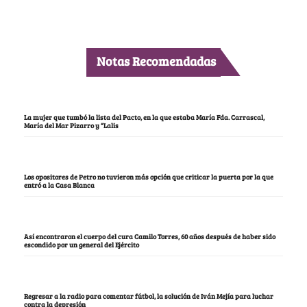
Notas Recomendadas
La mujer que tumbó la lista del Pacto, en la que estaba María Fda. Carrascal,
María del Mar Pizarro y “Lalis
Los opositores de Petro no tuvieron más opción que criticar la puerta por la que
entró a la Casa Blanca
Así encontraron el cuerpo del cura Camilo Torres, 60 años después de haber sido
escondido por un general del Ejército
Regresar a la radio para comentar fútbol, la solución de Iván Mejía para luchar
contra la depresión