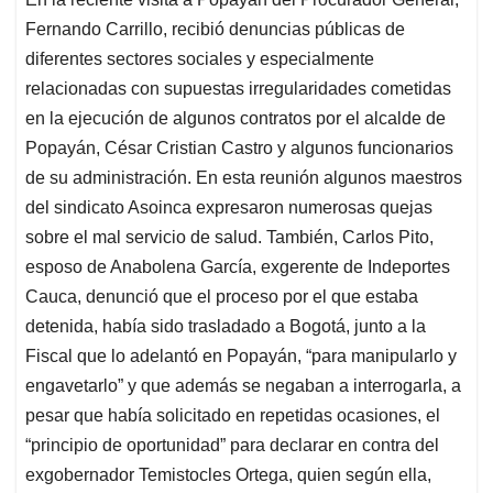
s
b
e
l
a
Fernando Carrillo, recibió denuncias públicas de
A
o
d
d
p
o
I
s
diferentes sectores sociales y especialmente
p
k
n
relacionadas con supuestas irregularidades cometidas
en la ejecución de algunos contratos por el alcalde de
Popayán, César Cristian Castro y algunos funcionarios
de su administración. En esta reunión algunos maestros
del sindicato Asoinca expresaron numerosas quejas
sobre el mal servicio de salud. También, Carlos Pito,
esposo de Anabolena García, exgerente de Indeportes
Cauca, denunció que el proceso por el que estaba
detenida, había sido trasladado a Bogotá, junto a la
Fiscal que lo adelantó en Popayán, “para manipularlo y
engavetarlo” y que además se negaban a interrogarla, a
pesar que había solicitado en repetidas ocasiones, el
“principio de oportunidad” para declarar en contra del
exgobernador Temistocles Ortega, quien según ella,