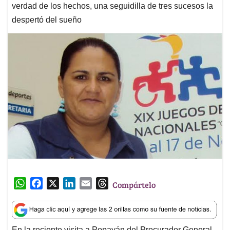
verdad de los hechos, una seguidilla de tres sucesos la
despertó del sueño
W
F
X
L
E
T
Compártelo
h
a
i
m
h
a
c
n
a
r
t
e
k
i
e
En la reciente visita a Popayán del Procurador General,