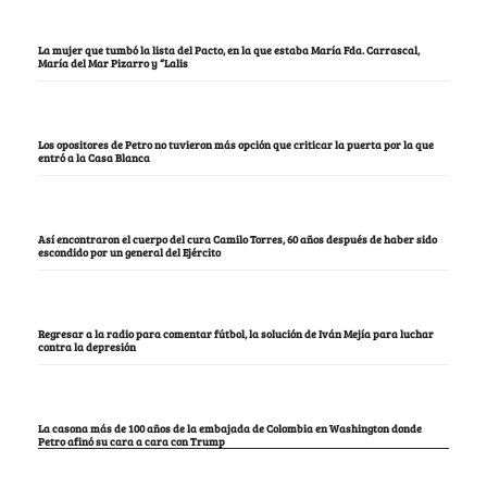
La mujer que tumbó la lista del Pacto, en la que estaba María Fda. Carrascal,
María del Mar Pizarro y “Lalis
Los opositores de Petro no tuvieron más opción que criticar la puerta por la que
entró a la Casa Blanca
Así encontraron el cuerpo del cura Camilo Torres, 60 años después de haber sido
escondido por un general del Ejército
Regresar a la radio para comentar fútbol, la solución de Iván Mejía para luchar
contra la depresión
La casona más de 100 años de la embajada de Colombia en Washington donde
Petro afinó su cara a cara con Trump