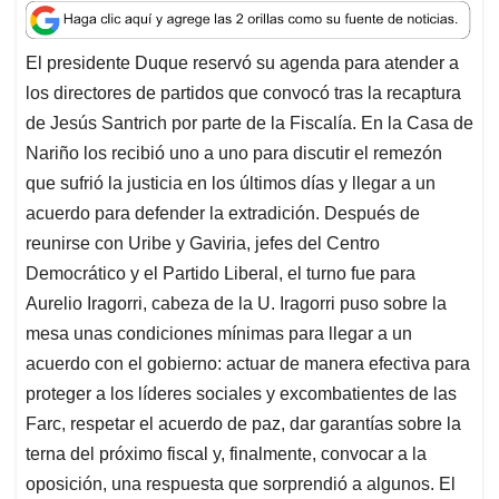
a
c
n
a
r
t
e
k
i
e
El presidente Duque reservó su agenda para atender a
s
b
e
l
a
los directores de partidos que convocó tras la recaptura
A
o
d
d
p
o
I
s
de Jesús Santrich por parte de la Fiscalía. En la Casa de
p
k
n
Nariño los recibió uno a uno para discutir el remezón
que sufrió la justicia en los últimos días y llegar a un
acuerdo para defender la extradición. Después de
reunirse con Uribe y Gaviria, jefes del Centro
Democrático y el Partido Liberal, el turno fue para
Aurelio Iragorri, cabeza de la U. Iragorri puso sobre la
mesa unas condiciones mínimas para llegar a un
acuerdo con el gobierno: actuar de manera efectiva para
proteger a los líderes sociales y excombatientes de las
Farc, respetar el acuerdo de paz, dar garantías sobre la
terna del próximo fiscal y, finalmente, convocar a la
oposición, una respuesta que sorprendió a algunos. El