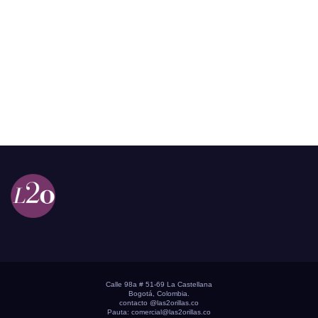
Calle 98a # 51-69 La Castellana
Bogotá, Colombia.
contacto @las2orillas.co
Pauta:
comercial@las2orillas.co