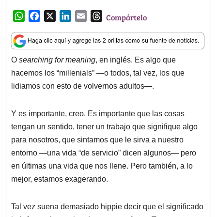
W
F
X
L
E
T
Compártelo
h
a
i
m
h
a
c
n
a
r
t
e
k
i
e
O
searching for meaning
, en inglés. Es algo que
s
b
e
l
a
hacemos los “millenials” —o todos, tal vez, los que
A
o
d
d
p
o
I
s
lidiamos con esto de volvernos adultos—.
p
k
n
Y es importante, creo. Es importante que las cosas
tengan un sentido, tener un trabajo que signifique algo
para nosotros, que sintamos que le sirva a nuestro
entorno —una vida “de servicio” dicen algunos— pero
en últimas una vida que nos llene. Pero también, a lo
mejor, estamos exagerando.
Tal vez suena demasiado hippie decir que el significado