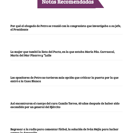
Notas Recomendadas
Por qué el abogado de Petro se reunió con la congresista que investigaba a su jefe,
el Presidente
La mujer que tumbó la lista del Pacto, en la que estaba María Fda. Carrascal,
María del Mar Pizarro y “Lalis
Los opositores de Petro no tuvieron más opción que criticar la puerta por la que
entró a la Casa Blanca
Así encontraron el cuerpo del cura Camilo Torres, 60 años después de haber sido
escondido por un general del Ejército
Regresar a la radio para comentar fútbol, la solución de Iván Mejía para luchar
contra la depresión