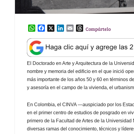
W
F
X
L
E
T
Compártelo
h
a
i
m
h
a
c
n
a
r
t
e
k
i
e
s
b
e
l
a
A
o
d
d
El Doctorado en Arte y Arquitectura de la Univers
p
o
I
s
nombre y memoria del edificio en el que inició op
p
k
n
más importante de los años 50 y 60 en términos de
y asesoría en el campo de la vivienda, el urbanism
En Colombia, el CINVA —auspiciado por los Esta
en el primer centro de estudios de posgrado en vi
primero de la Facultad de Artes de la Universidad 
diversas ramas del conocimiento, técnicos y líde