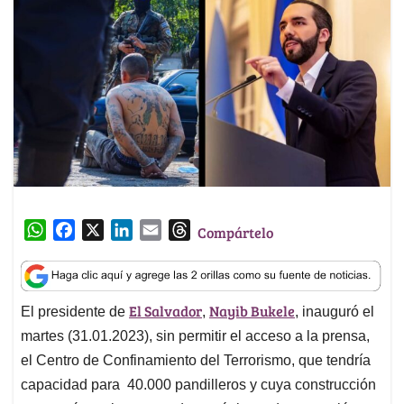
W
F
X
L
E
T
Compártelo
h
a
i
m
h
a
c
n
a
r
t
e
k
i
e
El Salvador
Nayib Bukele
El presidente de
,
, inauguró el
s
b
e
l
a
A
o
d
d
martes (31.01.2023), sin permitir el acceso a la prensa,
p
o
I
s
el Centro de Confinamiento del Terrorismo, que tendría
p
k
n
capacidad para 40.000 pandilleros y cuya construcción