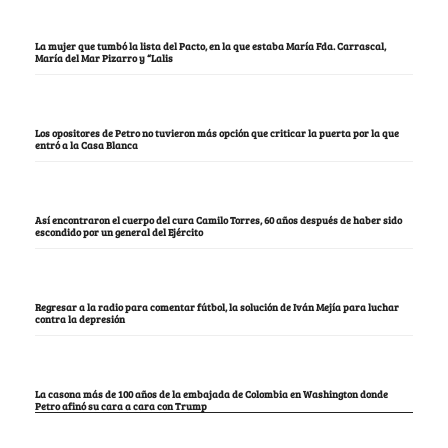
La mujer que tumbó la lista del Pacto, en la que estaba María Fda. Carrascal,
María del Mar Pizarro y “Lalis
Los opositores de Petro no tuvieron más opción que criticar la puerta por la que
entró a la Casa Blanca
Así encontraron el cuerpo del cura Camilo Torres, 60 años después de haber sido
escondido por un general del Ejército
Regresar a la radio para comentar fútbol, la solución de Iván Mejía para luchar
contra la depresión
La casona más de 100 años de la embajada de Colombia en Washington donde
Petro afinó su cara a cara con Trump