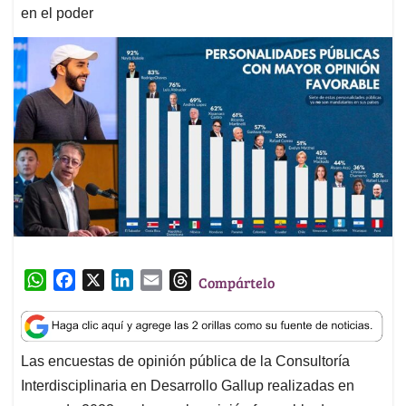
en el poder
W
F
X
L
E
T
Compártelo
h
a
i
m
h
a
c
n
a
r
t
e
k
i
e
Las encuestas de opinión pública de la Consultoría
s
b
e
l
a
Interdisciplinaria en Desarrollo Gallup realizadas en
A
o
d
d