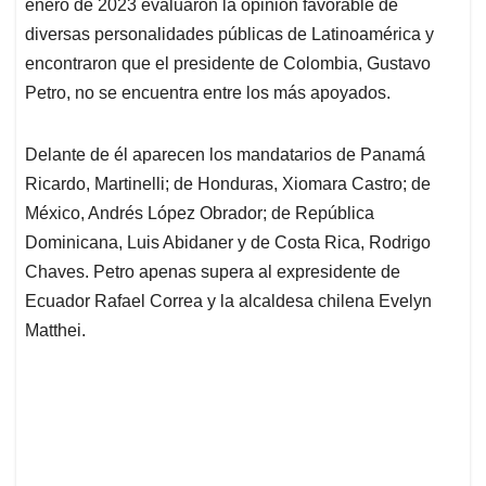
p
o
I
s
enero de 2023 evaluaron la opinión favorable de
p
k
n
diversas personalidades públicas de Latinoamérica y
encontraron que el presidente de Colombia, Gustavo
Petro, no se encuentra entre los más apoyados.
Delante de él aparecen los mandatarios de Panamá
Ricardo, Martinelli; de Honduras, Xiomara Castro; de
México, Andrés López Obrador; de República
Dominicana, Luis Abidaner y de Costa Rica, Rodrigo
Chaves. Petro apenas supera al expresidente de
Ecuador Rafael Correa y la alcaldesa chilena Evelyn
Matthei.