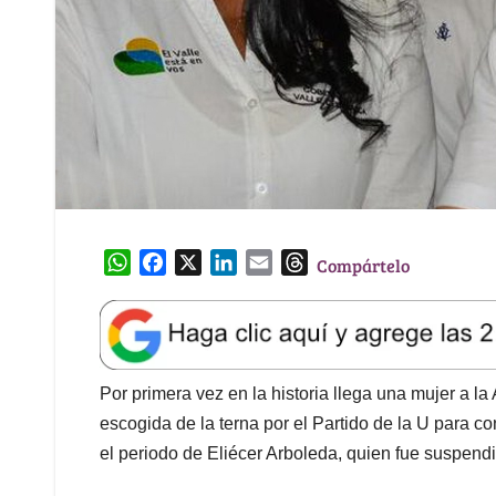
W
F
X
L
E
T
Compártelo
h
a
i
m
h
a
c
n
a
r
t
e
k
i
e
s
b
e
l
a
A
o
d
d
Por primera vez en la historia llega una mujer a l
p
o
I
s
escogida de la terna por el Partido de la U para c
p
k
n
el periodo de Eliécer Arboleda, quien fue suspendi