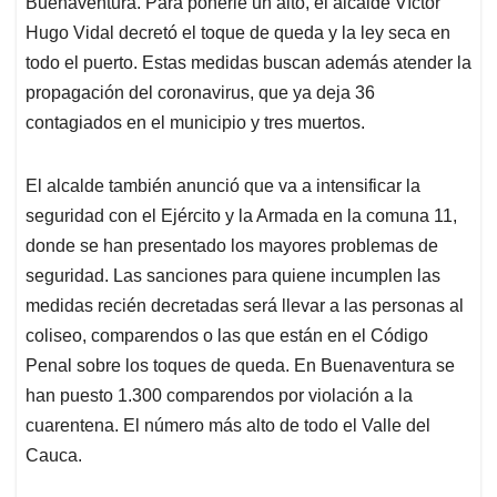
Buenaventura. Para ponerle un alto, el alcalde Víctor
A
o
d
d
p
o
I
s
Hugo Vidal decretó el toque de queda y la ley seca en
p
k
n
todo el puerto. Estas medidas buscan además atender la
propagación del coronavirus, que ya deja 36
contagiados en el municipio y tres muertos.
El alcalde también anunció que va a intensificar la
seguridad con el Ejército y la Armada en la comuna 11,
donde se han presentado los mayores problemas de
seguridad. Las sanciones para quiene incumplen las
medidas recién decretadas será llevar a las personas al
coliseo, comparendos o las que están en el Código
Penal sobre los toques de queda. En Buenaventura se
han puesto 1.300 comparendos por violación a la
cuarentena. El número más alto de todo el Valle del
Cauca.