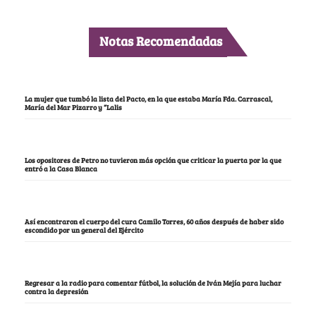
Notas Recomendadas
La mujer que tumbó la lista del Pacto, en la que estaba María Fda. Carrascal,
María del Mar Pizarro y “Lalis
Los opositores de Petro no tuvieron más opción que criticar la puerta por la que
entró a la Casa Blanca
Así encontraron el cuerpo del cura Camilo Torres, 60 años después de haber sido
escondido por un general del Ejército
Regresar a la radio para comentar fútbol, la solución de Iván Mejía para luchar
contra la depresión