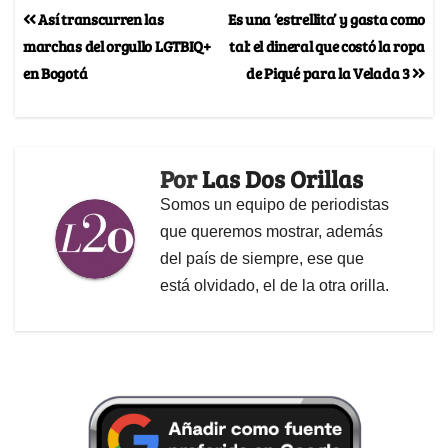
Así transcurren las
Es una ‘estrellita’ y gasta como
marchas del orgullo LGTBIQ+
tal: el dineral que costó la ropa
en Bogotá
de Piqué para la Velada 3
Por
Las Dos Orillas
Somos un equipo de periodistas
que queremos mostrar, además
del país de siempre, ese que
está olvidado, el de la otra orilla.