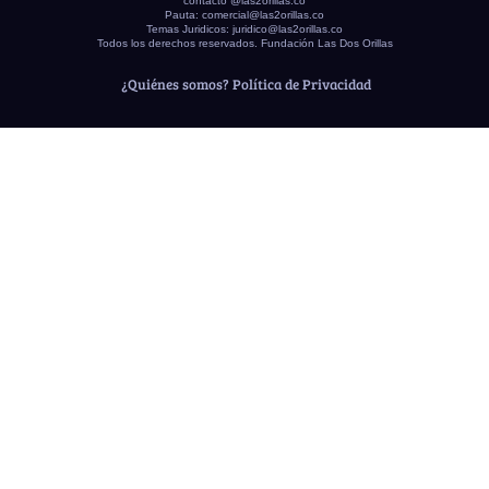
contacto @las2orillas.co
Pauta:
comercial@las2orillas.co
Temas Juridicos:
juridico@las2orillas.co
Todos los derechos reservados. Fundación Las Dos Orillas
¿Quiénes somos?
Política de Privacidad