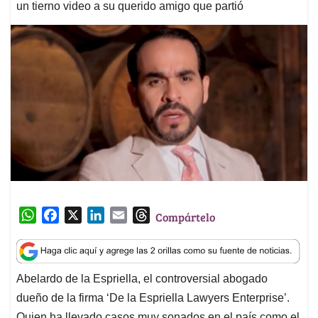
un tierno video a su querido amigo que partió
W
F
X
L
E
T
Compártelo
h
a
i
m
h
a
c
n
a
r
t
e
k
i
e
Abelardo de la Espriella, el controversial abogado
s
b
e
l
a
dueño de la firma ‘De la Espriella Lawyers Enterprise’.
A
o
d
d
p
o
I
s
Quien ha llevado casos muy sonados en el país como el