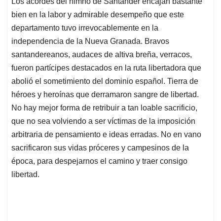
Los acordes del himno de Santander encajan bastante
s
b
e
l
a
bien en la labor y admirable desempeño que este
A
o
d
d
p
o
I
s
departamento tuvo irrevocablemente en la
p
k
n
independencia de la Nueva Granada. Bravos
santandereanos, audaces de altiva breña, verracos,
fueron partícipes destacados en la ruta libertadora que
abolió el sometimiento del dominio español. Tierra de
héroes y heroínas que derramaron sangre de libertad.
No hay mejor forma de retribuir a tan loable sacrificio,
que no sea volviendo a ser víctimas de la imposición
arbitraria de pensamiento e ideas erradas. No en vano
sacrificaron sus vidas próceres y campesinos de la
época, para despejarnos el camino y traer consigo
libertad.