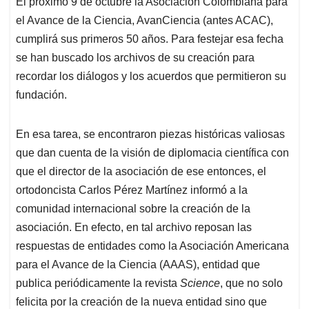
El próximo 9 de octubre la Asociación Colombiana para
s
b
e
l
a
el Avance de la Ciencia, AvanCiencia (antes ACAC),
A
o
d
d
p
o
I
s
cumplirá sus primeros 50 años. Para festejar esa fecha
p
k
n
se han buscado los archivos de su creación para
recordar los diálogos y los acuerdos que permitieron su
fundación.
En esa tarea, se encontraron piezas históricas valiosas
que dan cuenta de la visión de diplomacia científica con
que el director de la asociación de ese entonces, el
ortodoncista Carlos Pérez Martínez informó a la
comunidad internacional sobre la creación de la
asociación. En efecto, en tal archivo reposan las
respuestas de entidades como la Asociación Americana
para el Avance de la Ciencia (AAAS), entidad que
publica periódicamente la revista
Science
, que no solo
felicita por la creación de la nueva entidad sino que