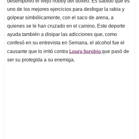
p
o
I
s
desempolvó el viejo hobby del boxeo. Es sabido que es
p
k
n
uno de los mejores ejercicios para desfogar la rabia y
golpear simbólicamente, con el saco de arena, a
quienes se le han cruzado en el camino. Este deporte
ayuda también a disipar las adicciones que, como
confesó en su entrevista en Semana, el alcohol fue el
Laura Sarabia
causante que lo irritó contra
que pasó de
ser su protegida a su enemiga.