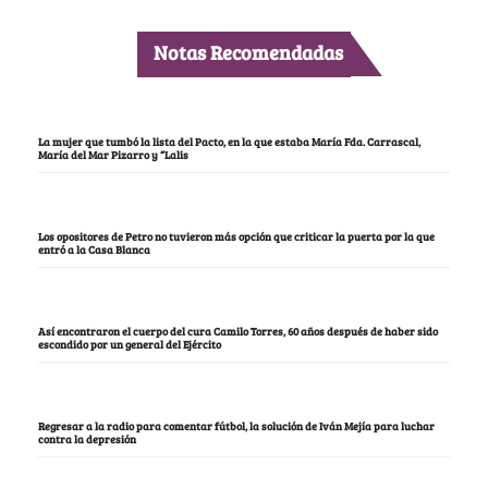
Notas Recomendadas
La mujer que tumbó la lista del Pacto, en la que estaba María Fda. Carrascal,
María del Mar Pizarro y “Lalis
Los opositores de Petro no tuvieron más opción que criticar la puerta por la que
entró a la Casa Blanca
Así encontraron el cuerpo del cura Camilo Torres, 60 años después de haber sido
escondido por un general del Ejército
Regresar a la radio para comentar fútbol, la solución de Iván Mejía para luchar
contra la depresión