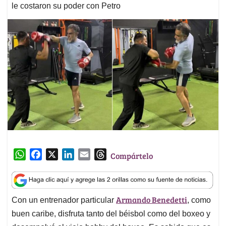
le costaron su poder con Petro
W
F
X
L
E
T
Compártelo
h
a
i
m
h
a
c
n
a
r
t
e
k
i
e
Armando Benedetti
Con un entrenador particular
, como
s
b
e
l
a
A
o
d
d
buen caribe, disfruta tanto del béisbol como del boxeo y