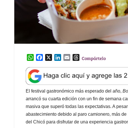
W
F
X
L
E
T
Compártelo
h
a
i
m
h
a
c
n
a
r
t
e
k
i
e
s
b
e
l
a
A
o
d
d
El festival gastronómico más esperado del año,
Bo
p
o
I
s
arrancó su cuarta edición con un fin de semana ca
p
k
n
masiva que superó todas las expectativas. A pesar 
abastecimiento debido al paro camionero, más de
del Chicó para disfrutar de una experiencia gastro