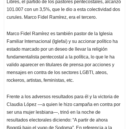
Libres, el partido de los pastores pentecostales, alcanzó
A
o
d
d
p
o
I
s
101.007 con un 3,5%, que le dio a esta colectividad dos
p
k
n
curules. Marco Fidel Ramírez, era el tercero.
Marco Fidel Ramírez es también pastor de la Iglesia
Familiar Internacional (Iglefai) y su accionar político ha
estado marcado por un deseo de llevar la religión
fundamentalista pentecostal a la política, lo que le ha
valido aparecer en titulares de prensa por acciones y
mensajes en contra de los sectores LGBTI, ateos,
rockeros, artistas, feministas, etc.
Frente a los adversos resultados para él y la victoria de
Claudia López —a quien le hizo campaña en contra por
ser una mujer lesbiana—, trinó en la noche de
resultados electorales diciendo: “A partir de ahora
Bogotá bajo el yugo de Sodoma”. En referencia a la