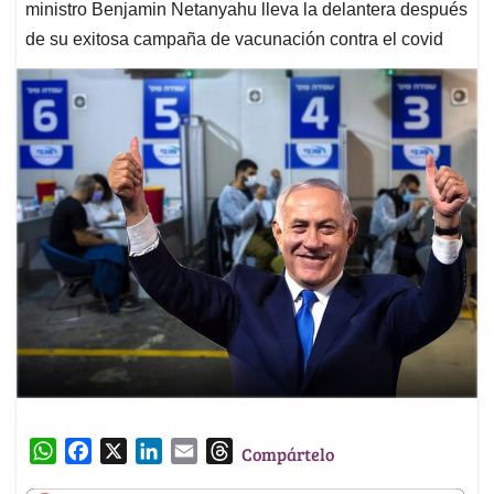
ministro Benjamin Netanyahu lleva la delantera después
de su exitosa campaña de vacunación contra el covid
W
F
X
L
E
T
Compártelo
h
a
i
m
h