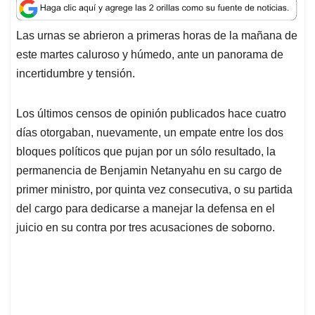
a
c
n
a
r
t
e
k
i
e
Las urnas se abrieron a primeras horas de la mañana de
s
b
e
l
a
este martes caluroso y húmedo, ante un panorama de
A
o
d
d
p
o
I
s
incertidumbre y tensión.
p
k
n
Los últimos censos de opinión publicados hace cuatro
días otorgaban, nuevamente, un empate entre los dos
bloques políticos que pujan por un sólo resultado, la
permanencia de Benjamin Netanyahu en su cargo de
primer ministro, por quinta vez consecutiva, o su partida
del cargo para dedicarse a manejar la defensa en el
juicio en su contra por tres acusaciones de soborno.