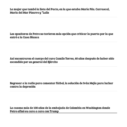
La mujer que tumbó la lista del Pacto, en la que estaba María Fda. Carrascal,
María del Mar Pizarro y “Lalis
Los opositores de Petro no tuvieron más opción que criticar la puerta por la que
entró a la Casa Blanca
Así encontraron el cuerpo del cura Camilo Torres, 60 años después de haber sido
escondido por un general del Ejército
Regresar a la radio para comentar fútbol, la solución de Iván Mejía para luchar
contra la depresión
La casona más de 100 años de la embajada de Colombia en Washington donde
Petro afinó su cara a cara con Trump